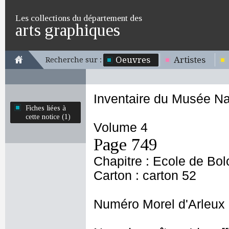
Les collections du département des
arts graphiques
Oeuvres
Artistes
Recherche sur :
Inventaire du Musée Na
Fiches liées à
cette notice (1)
Volume 4
Page 749
Chapitre : Ecole de Bo
Carton : carton 52
Numéro Morel d'Arleux 