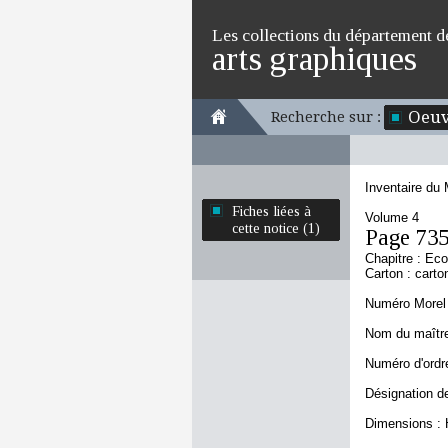
Les collections du département d
arts graphiques
Oeuv
Recherche sur :
Inventaire du
Fiches liées à
Volume 4
cette notice (1)
Page 73
Chapitre : Ec
Carton : carto
Numéro Morel 
Nom du maître 
Numéro d'ordre
Désignation de
Dimensions : 