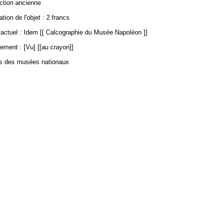
ection ancienne
ation de l'objet : 2 francs
ctuel : Idem [[ Calcographie du Musée Napoléon ]]
ement : [Vu] [[au crayon]]
es des musées nationaux