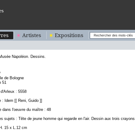
es
res
Artistes
Expositions
 Musée Napoléon. Dessins.
5
ole de Bologne
n 51
d'Arleux : 5558
: Idem [[ Reni, Guido ]]
 dans l'oeuvre du maître : 48
s sujets : Tête de jeune homme qui regarde en l'air. Dessin aux trois crayons
H. 15 x L.12 cm