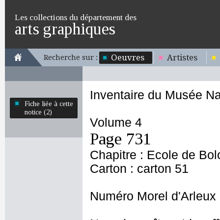
Les collections du département des
arts graphiques
Oeuvres
Artistes
Recherche sur :
Inventaire du Musée Na
Fiche liée à cette
notice (2)
Volume 4
Page 731
Chapitre : Ecole de Bo
Carton : carton 51
Numéro Morel d'Arleux 