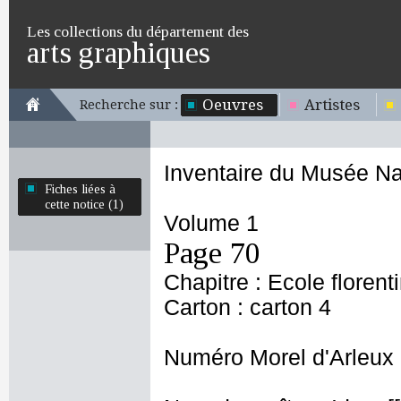
Les collections du département des
arts graphiques
Oeuvres
Artistes
Recherche sur :
Inventaire du Musée Na
Fiches liées à
cette notice (1)
Volume 1
Page 70
Chapitre : Ecole florent
Carton : carton 4
Numéro Morel d'Arleux 