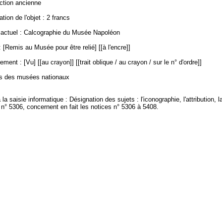
ection ancienne
ation de l'objet : 2 francs
ctuel : Calcographie du Musée Napoléon
 [Remis au Musée pour être relié] [[à l'encre]]
ment : [Vu] [[au crayon]] [[trait oblique / au crayon / sur le n° d'ordre]]
es des musées nationaux
 la saisie informatique : Désignation des sujets : l'iconographie, l'attribution, 
 n° 5306, concernent en fait les notices n° 5306 à 5408.