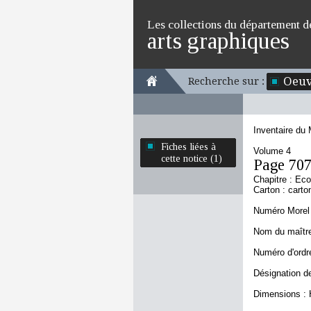
Les collections du département d
arts graphiques
Oeuv
Recherche sur :
Inventaire du
Fiches liées à
Volume 4
cette notice (1)
Page 70
Chapitre : Ec
Carton : carto
Numéro Morel 
Nom du maître
Numéro d'ordre
Désignation de
Dimensions : 