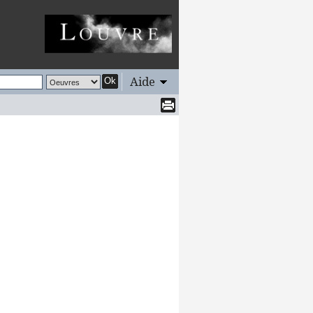
Aide
Ok