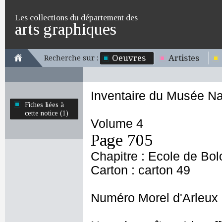
Les collections du département des
arts graphiques
Oeuvres
Artistes
Recherche sur :
Inventaire du Musée Na
Fiches liées à
cette notice (1)
Volume 4
Page 705
Chapitre : Ecole de Bo
Carton : carton 49
Numéro Morel d'Arleux 