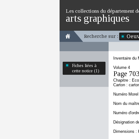
Les collections du département d
arts graphiques
Oeuv
Recherche sur :
Inventaire du
Fiches liées à
Volume 4
cette notice (1)
Page 70
Chapitre : Ec
Carton : carto
Numéro Morel 
Nom du maître 
Numéro d'ordre
Désignation de
Dimensions : 