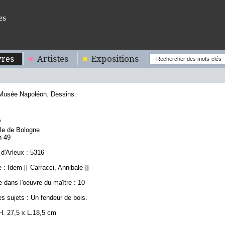
es
res
Artistes
Expositions
 Musée Napoléon. Dessins.
3
ole de Bologne
n 49
d'Arleux : 5316
: Idem [[ Carracci, Annibale ]]
 dans l'oeuvre du maître : 10
s sujets : Un fendeur de bois.
H. 27,5 x L.18,5 cm