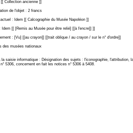
 [[ Collection ancienne ]]
ation de l'objet : 2 francs
ctuel : Idem [[ Calcographie du Musée Napoléon ]]
 Idem [[ [Remis au Musée pour être relié] [[à l'encre]] ]]
ment : [Vu] [[au crayon]] [[trait oblique / au crayon / sur le n° d'ordre]]
es des musées nationaux
 la saisie informatique : Désignation des sujets : l'iconographie, l'attribution, 
 n° 5306, concernent en fait les notices n° 5306 à 5408.