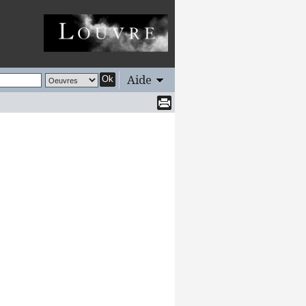
Aide
Ok