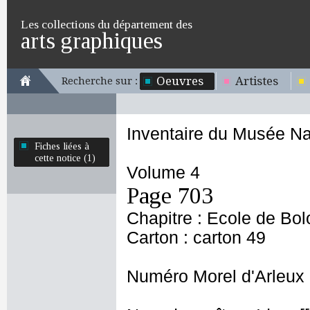
Les collections du département des
arts graphiques
Oeuvres
Artistes
Recherche sur :
Inventaire du Musée Na
Fiches liées à
cette notice (1)
Volume 4
Page 703
Chapitre : Ecole de Bo
Carton : carton 49
Numéro Morel d'Arleux 