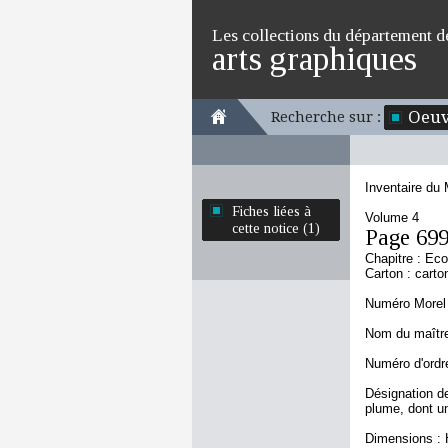
Les collections du département d
arts graphiques
Oeuv
Recherche sur :
Inventaire du
Fiches liées à
Volume 4
cette notice (1)
Page 69
Chapitre : Ec
Carton : carto
Numéro Morel 
Nom du maître 
Numéro d'ordre
Désignation d
plume, dont un
Dimensions : 