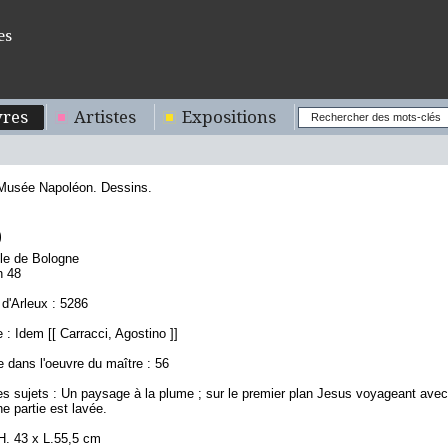
es
res
Artistes
Expositions
 Musée Napoléon. Dessins.
9
ole de Bologne
n 48
d'Arleux : 5286
: Idem [[ Carracci, Agostino ]]
 dans l'oeuvre du maître : 56
es sujets : Un paysage à la plume ; sur le premier plan Jesus voyageant avec
e partie est lavée.
H. 43 x L.55,5 cm