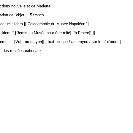
ections nouvelle et de Mariette
ation de l'objet : 15 francs
ctuel : Idem [[ Calcographie du Musée Napoléon ]]
 Idem [[ [Remis au Musée pour être relié] [[à l'encre]] ]]
ment : [Vu] [[au crayon]] [[trait oblique / au crayon / sur le n° d'ordre]]
es des musées nationaux