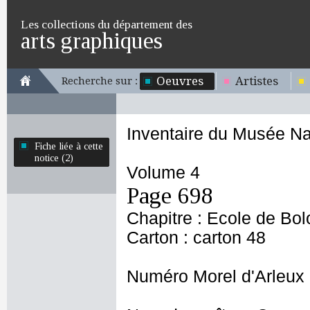
Les collections du département des
arts graphiques
Oeuvres
Artistes
Recherche sur :
Inventaire du Musée Na
Fiche liée à cette
notice (2)
Volume 4
Page 698
Chapitre : Ecole de Bo
Carton : carton 48
Numéro Morel d'Arleux 