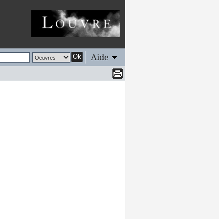
Aide
Ok