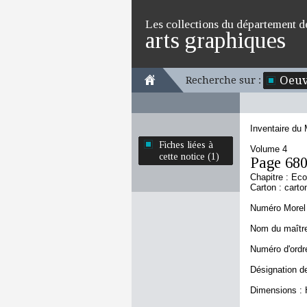
Les collections du département d
arts graphiques
Oeuv
Recherche sur :
Inventaire du
Fiches liées à
Volume 4
cette notice (1)
Page 68
Chapitre : Ec
Carton : carto
Numéro Morel 
Nom du maître 
Numéro d'ordre
Désignation d
Dimensions : 