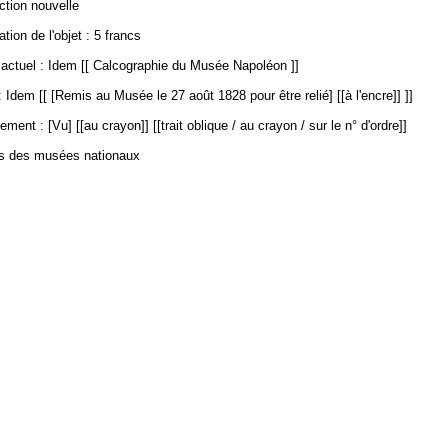
ection nouvelle
ation de l'objet : 5 francs
ctuel : Idem [[ Calcographie du Musée Napoléon ]]
 Idem [[ [Remis au Musée le 27 août 1828 pour être relié] [[à l'encre]] ]]
ment : [Vu] [[au crayon]] [[trait oblique / au crayon / sur le n° d'ordre]]
es des musées nationaux