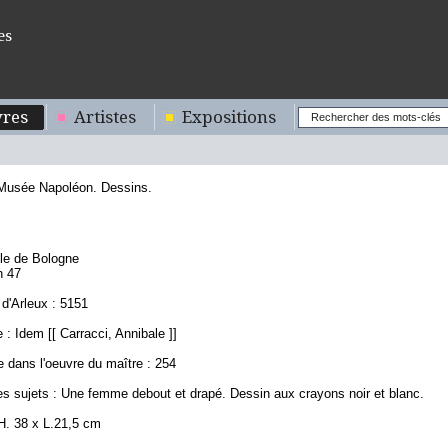
es
res
Artistes
Expositions
 Musée Napoléon. Dessins.
0
ole de Bologne
n 47
d'Arleux : 5151
: Idem [[ Carracci, Annibale ]]
 dans l'oeuvre du maître : 254
es sujets : Une femme debout et drapé. Dessin aux crayons noir et blanc.
H. 38 x L.21,5 cm