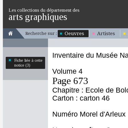
Les collections du département des
arts graphiques
Oeuvres
Artistes
Recherche sur :
Inventaire du Musée Na
Fiche liée à cette
notice (3)
Volume 4
Page 673
Chapitre : Ecole de Bo
Carton : carton 46
Numéro Morel d'Arleux 