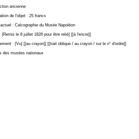
ection ancienne
ation de l'objet : 25 francs
ctuel : Calcographie du Musée Napoléon
[Remis le 8 juillet 1828 pour être relié] [[à l'encre]]
ment : [Vu] [[au crayon]] [[trait oblique / au crayon / sur le n° d'ordre]]
es des musées nationaux