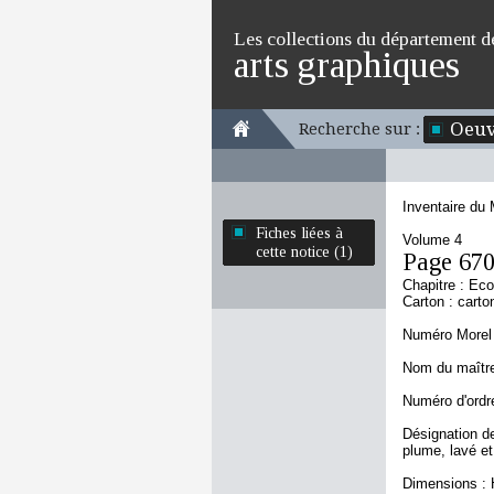
Les collections du département d
arts graphiques
Oeuv
Recherche sur :
Inventaire du
Fiches liées à
Volume 4
cette notice (1)
Page 67
Chapitre : Ec
Carton : carto
Numéro Morel 
Nom du maître
Numéro d'ordre
Désignation de
plume, lavé e
Dimensions : 