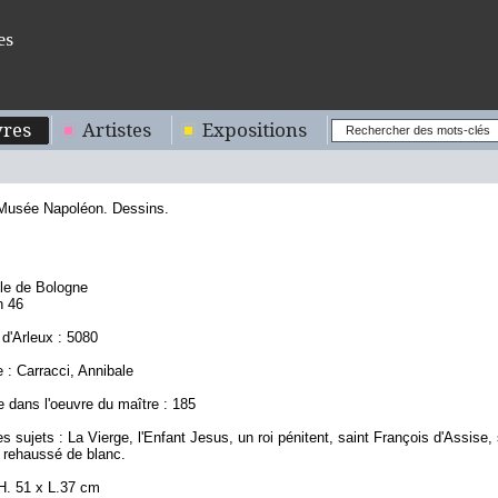
es
res
Artistes
Expositions
 Musée Napoléon. Dessins.
0
ole de Bologne
n 46
d'Arleux : 5080
 : Carracci, Annibale
 dans l'oeuvre du maître : 185
s sujets : La Vierge, l'Enfant Jesus, un roi pénitent, saint François d'Assise,
t rehaussé de blanc.
H. 51 x L.37 cm