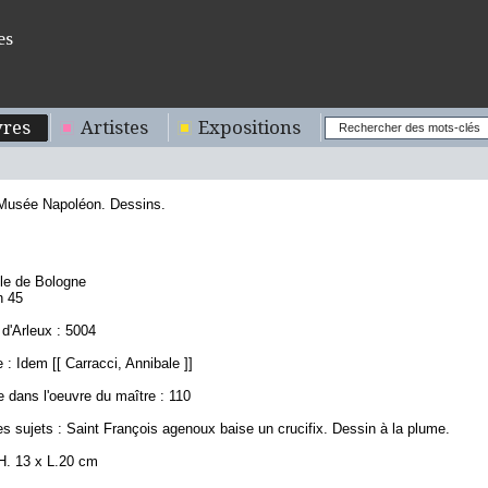
es
res
Artistes
Expositions
 Musée Napoléon. Dessins.
8
ole de Bologne
n 45
d'Arleux : 5004
: Idem [[ Carracci, Annibale ]]
 dans l'oeuvre du maître : 110
s sujets : Saint François agenoux baise un crucifix. Dessin à la plume.
H. 13 x L.20 cm