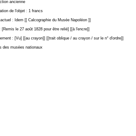
ection ancienne
ation de l'objet : 1 francs
ctuel : Idem [[ Calcographie du Musée Napoléon ]]
 [Remis le 27 août 1828 pour être relié] [[à l'encre]]
ment : [Vu] [[au crayon]] [[trait oblique / au crayon / sur le n° d'ordre]]
es des musées nationaux