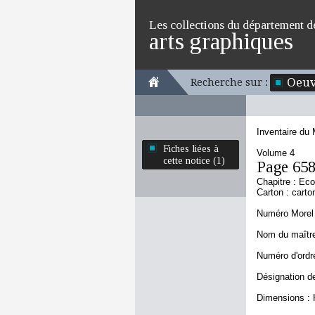
Les collections du département d
arts graphiques
Oeuv
Recherche sur :
Inventaire du
Fiches liées à
Volume 4
cette notice (1)
Page 65
Chapitre : Ec
Carton : carto
Numéro Morel 
Nom du maître 
Numéro d'ordre
Désignation de
Dimensions : 