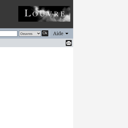
Aide
Ok