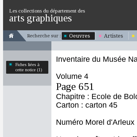
Les collections du département des
arts graphiques
Oeuvres
Artistes
Recherche sur :
Inventaire du Musée Na
Fiches liées à
cette notice (1)
Volume 4
Page 651
Chapitre : Ecole de Bo
Carton : carton 45
Numéro Morel d'Arleux 