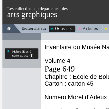
Les collections du département des
arts graphiques
Oeuvres
Artistes
Recherche sur :
Inventaire du Musée Na
Fiches liées à
cette notice (1)
Volume 4
Page 649
Chapitre : Ecole de Bo
Carton : carton 45
Numéro Morel d'Arleux 