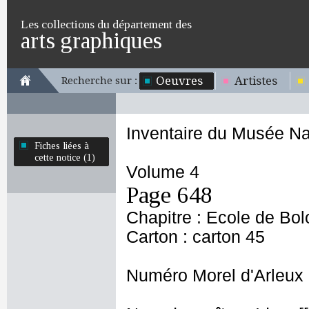
Les collections du département des
arts graphiques
Oeuvres
Artistes
Recherche sur :
Inventaire du Musée Na
Fiches liées à
cette notice (1)
Volume 4
Page 648
Chapitre : Ecole de Bo
Carton : carton 45
Numéro Morel d'Arleux 