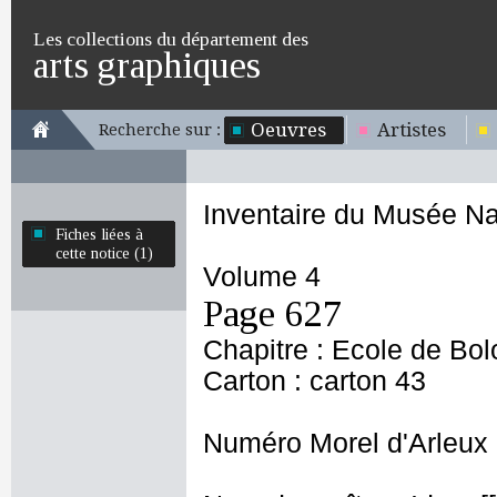
Les collections du département des
arts graphiques
Oeuvres
Artistes
Recherche sur :
Inventaire du Musée Na
Fiches liées à
cette notice (1)
Volume 4
Page 627
Chapitre : Ecole de Bo
Carton : carton 43
Numéro Morel d'Arleux 