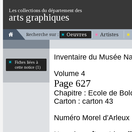
Les collections du département des
arts graphiques
Oeuvres
Artistes
Recherche sur :
Inventaire du Musée Na
Fiches liées à
cette notice (1)
Volume 4
Page 627
Chapitre : Ecole de Bo
Carton : carton 43
Numéro Morel d'Arleux 