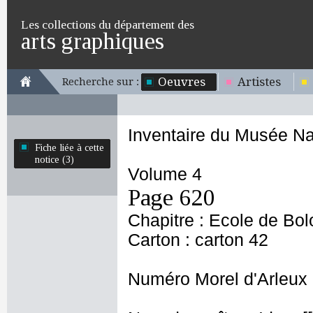
Les collections du département des
arts graphiques
Oeuvres
Artistes
Recherche sur :
Inventaire du Musée Na
Fiche liée à cette
notice (3)
Volume 4
Page 620
Chapitre : Ecole de Bo
Carton : carton 42
Numéro Morel d'Arleux 