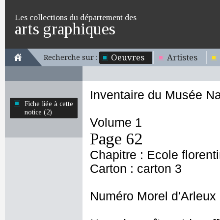
Les collections du département des
arts graphiques
Oeuvres
Artistes
Recherche sur :
Inventaire du Musée Na
Fiche liée à cette
notice (2)
Volume 1
Page 62
Chapitre : Ecole florent
Carton : carton 3
Numéro Morel d'Arleux 