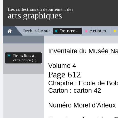
Les collections du département des
arts graphiques
Oeuvres
Artistes
Recherche sur :
Inventaire du Musée Na
Fiches liées à
cette notice (1)
Volume 4
Page 612
Chapitre : Ecole de Bo
Carton : carton 42
Numéro Morel d'Arleux 