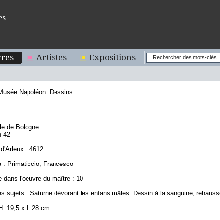
es
res
Artistes
Expositions
 Musée Napoléon. Dessins.
5
ole de Bologne
n 42
d'Arleux : 4612
 : Primaticcio, Francesco
 dans l'oeuvre du maître : 10
es sujets : Saturne dévorant les enfans mâles. Dessin à la sanguine, rehauss
H. 19,5 x L.28 cm