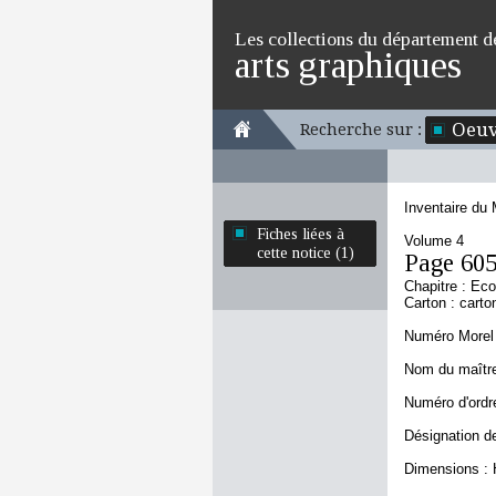
Les collections du département d
arts graphiques
Oeuv
Recherche sur :
Inventaire du
Fiches liées à
Volume 4
cette notice (1)
Page 60
Chapitre : Ec
Carton : carto
Numéro Morel 
Nom du maître
Numéro d'ordre
Désignation d
Dimensions : 