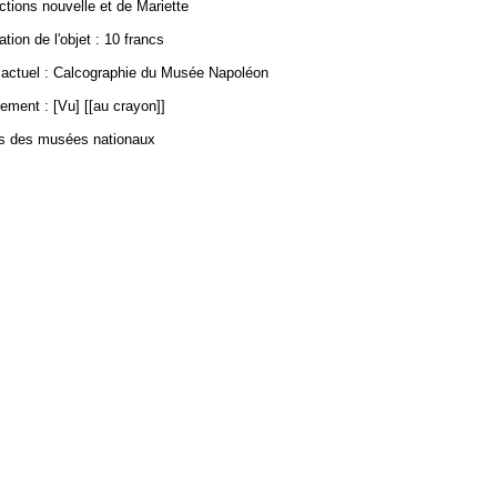
ections nouvelle et de Mariette
ation de l'objet : 10 francs
ctuel : Calcographie du Musée Napoléon
ement : [Vu] [[au crayon]]
es des musées nationaux