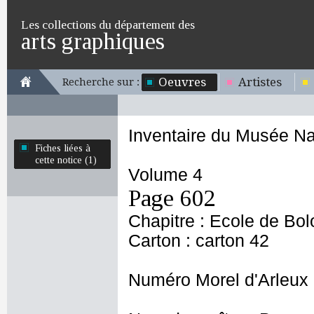
Les collections du département des
arts graphiques
Oeuvres
Artistes
Recherche sur :
Inventaire du Musée Na
Fiches liées à
cette notice (1)
Volume 4
Page 602
Chapitre : Ecole de Bo
Carton : carton 42
Numéro Morel d'Arleux 