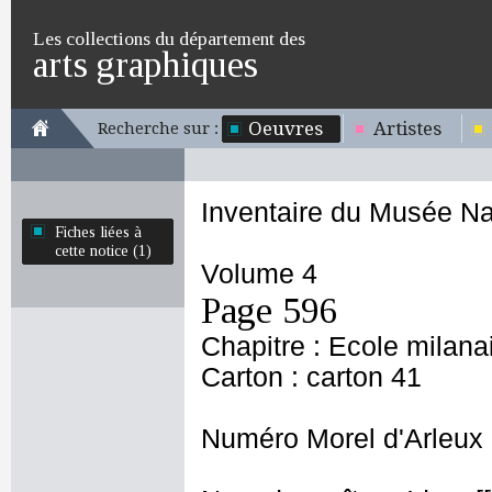
Les collections du département des
arts graphiques
Oeuvres
Artistes
Recherche sur :
Inventaire du Musée Na
Fiches liées à
cette notice (1)
Volume 4
Page 596
Chapitre : Ecole milana
Carton : carton 41
Numéro Morel d'Arleux 