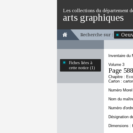
Les collections du département d
arts graphiques
Oeuv
Recherche sur :
Inventaire du
Fiches liées à
Volume 3
cette notice (1)
Page 58
Chapitre : Ec
Carton : carto
Numéro Morel 
Nom du maître
Numéro d'ordre
Désignation de
Dimensions : 