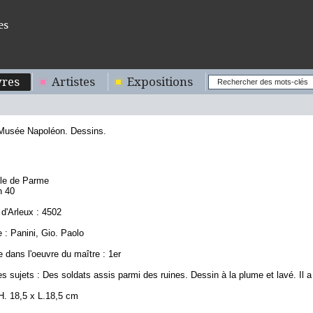
es
res
Artistes
Expositions
 Musée Napoléon. Dessins.
8
ole de Parme
n 40
d'Arleux : 4502
 : Panini, Gio. Paolo
 dans l'oeuvre du maître : 1er
s sujets : Des soldats assis parmi des ruines. Dessin à la plume et lavé. Il a
H. 18,5 x L.18,5 cm