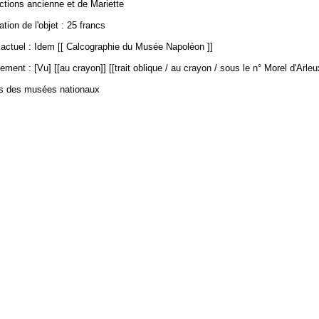
ections ancienne et de Mariette
ation de l'objet : 25 francs
ctuel : Idem [[ Calcographie du Musée Napoléon ]]
ement : [Vu] [[au crayon]] [[trait oblique / au crayon / sous le n° Morel d'Arleu
es des musées nationaux