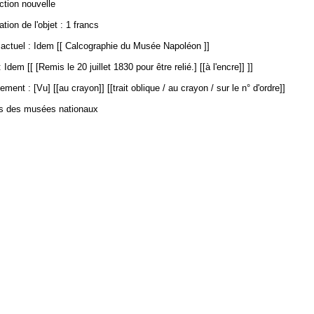
ection nouvelle
ation de l'objet : 1 francs
ctuel : Idem [[ Calcographie du Musée Napoléon ]]
Idem [[ [Remis le 20 juillet 1830 pour être relié.] [[à l'encre]] ]]
ment : [Vu] [[au crayon]] [[trait oblique / au crayon / sur le n° d'ordre]]
es des musées nationaux