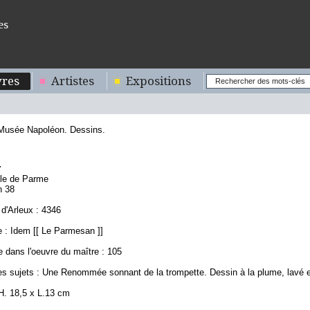
es
res
Artistes
Expositions
 Musée Napoléon. Dessins.
4
ole de Parme
n 38
d'Arleux : 4346
 : Idem [[ Le Parmesan ]]
 dans l'oeuvre du maître : 105
es sujets : Une Renommée sonnant de la trompette. Dessin à la plume, lavé e
H. 18,5 x L.13 cm