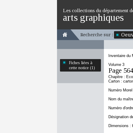
Les collections du département d
arts graphiques
Oeuv
Recherche sur :
Inventaire du
Fiches liées à
Volume 3
cette notice (1)
Page 56
Chapitre : Ec
Carton : carto
Numéro Morel 
Nom du maître
Numéro d'ordre
Désignation d
Dimensions : 