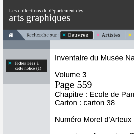
Les collections du département des
arts graphiques
Oeuvres
Artistes
Recherche sur :
Inventaire du Musée Na
Fiches liées à
cette notice (1)
Volume 3
Page 559
Chapitre : Ecole de Pa
Carton : carton 38
Numéro Morel d'Arleux 