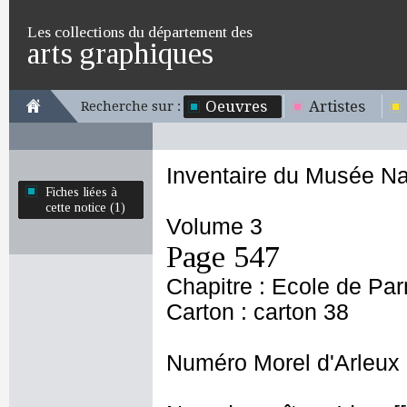
Les collections du département des
arts graphiques
Oeuvres
Artistes
Recherche sur :
Inventaire du Musée Na
Fiches liées à
cette notice (1)
Volume 3
Page 547
Chapitre : Ecole de Pa
Carton : carton 38
Numéro Morel d'Arleux 