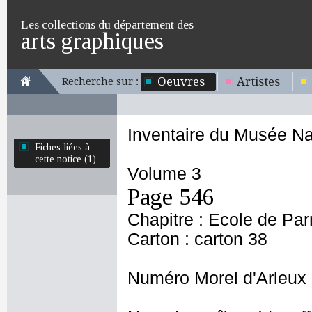
Les collections du département des
arts graphiques
Oeuvres
Artistes
Recherche sur :
Inventaire du Musée Na
Fiches liées à
cette notice (1)
Volume 3
Page 546
Chapitre : Ecole de Pa
Carton : carton 38
Numéro Morel d'Arleux 