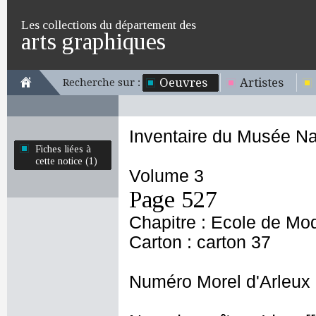
Les collections du département des
arts graphiques
Oeuvres
Artistes
Recherche sur :
Inventaire du Musée Na
Fiches liées à
cette notice (1)
Volume 3
Page 527
Chapitre : Ecole de Mo
Carton : carton 37
Numéro Morel d'Arleux 