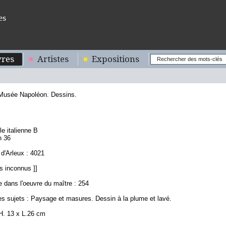
es
res
Artistes
Expositions
 Musée Napoléon. Dessins.
7
le italienne B
n 36
d'Arleux : 4021
s inconnus ]]
 dans l'oeuvre du maître : 254
es sujets : Paysage et masures. Dessin à la plume et lavé.
H. 13 x L.26 cm