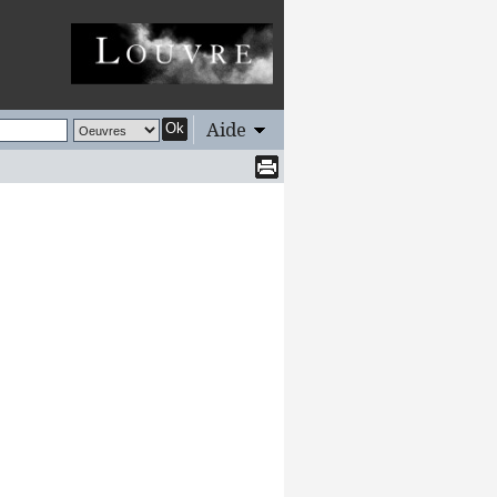
Aide
Ok