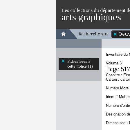
Les collections du département d
arts graphiques
Oeuv
Recherche sur :
Inventaire du
Fiches liées à
Volume 3
cette notice (1)
Page 51
Chapitre : Eco
Carton : carto
Numéro Morel 
Idem [[ Maître
Numéro d'ordre
Désignation d
Dimensions : 