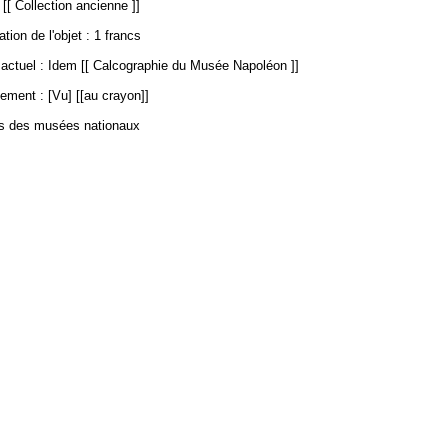
 [[ Collection ancienne ]]
ation de l'objet : 1 francs
ctuel : Idem [[ Calcographie du Musée Napoléon ]]
ement : [Vu] [[au crayon]]
es des musées nationaux