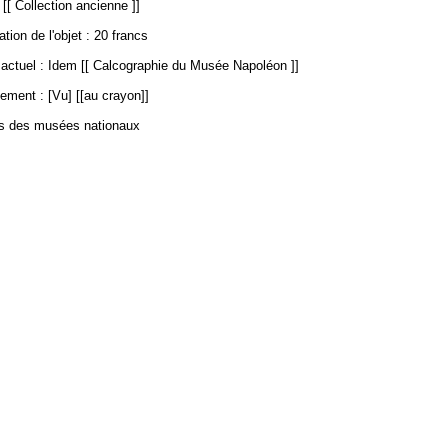
 [[ Collection ancienne ]]
ation de l'objet : 20 francs
ctuel : Idem [[ Calcographie du Musée Napoléon ]]
ement : [Vu] [[au crayon]]
es des musées nationaux