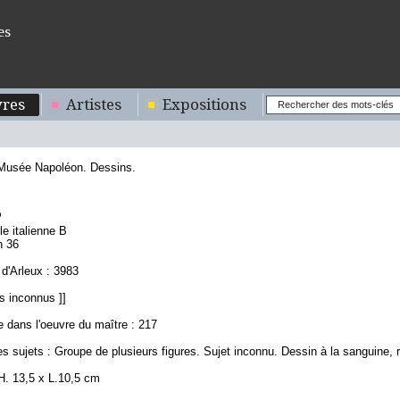
es
res
Artistes
Expositions
 Musée Napoléon. Dessins.
3
le italienne B
n 36
d'Arleux : 3983
s inconnus ]]
 dans l'oeuvre du maître : 217
s sujets : Groupe de plusieurs figures. Sujet inconnu. Dessin à la sanguine,
H. 13,5 x L.10,5 cm