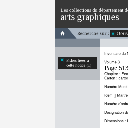
Les collections du département d
arts graphiques
Oeuv
Recherche sur :
Inventaire du
Fiches liées à
Volume 3
cette notice (1)
Page 51
Chapitre : Eco
Carton : carto
Numéro Morel 
Idem [[ Maître
Numéro d'ordre
Désignation de
Dimensions : 