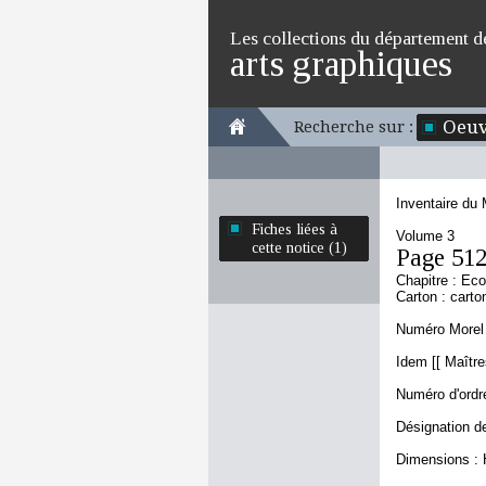
Les collections du département d
arts graphiques
Oeuv
Recherche sur :
Inventaire du
Fiches liées à
Volume 3
cette notice (1)
Page 51
Chapitre : Eco
Carton : carto
Numéro Morel 
Idem [[ Maître
Numéro d'ordre
Désignation d
Dimensions : 