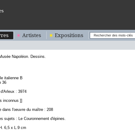
es
res
Artistes
Expositions
 Musée Napoléon. Dessins.
2
le italienne B
n 36
d'Arleux : 3974
s inconnus ]]
 dans l'oeuvre du maître : 208
es sujets : Le Couronnement d'épines.
H. 6,5 x L.9 cm