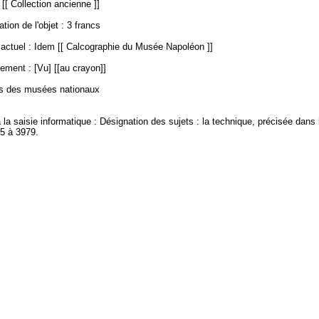
 [[ Collection ancienne ]]
ation de l'objet : 3 francs
ctuel : Idem [[ Calcographie du Musée Napoléon ]]
ement : [Vu] [[au crayon]]
es des musées nationaux
à la saisie informatique : Désignation des sujets : la technique, précisée dans 
65 à 3979.