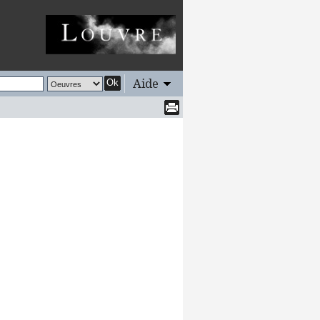
Aide
Ok