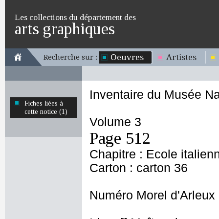
Les collections du département des
arts graphiques
Oeuvres
Artistes
Recherche sur :
Inventaire du Musée Na
Fiches liées à
cette notice (1)
Volume 3
Page 512
Chapitre : Ecole italien
Carton : carton 36
Numéro Morel d'Arleux 