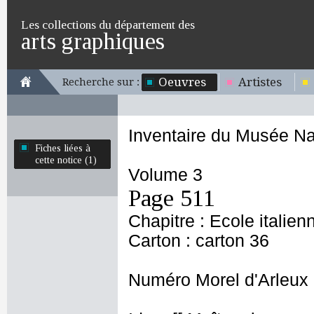
Les collections du département des
arts graphiques
Oeuvres
Artistes
Recherche sur :
Inventaire du Musée Na
Fiches liées à
cette notice (1)
Volume 3
Page 511
Chapitre : Ecole italien
Carton : carton 36
Numéro Morel d'Arleux 