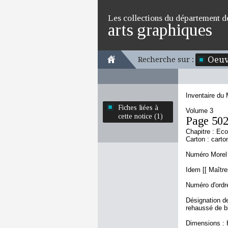
Les collections du département d
arts graphiques
Oeuv
Recherche sur :
Inventaire du
Fiches liées à
Volume 3
cette notice (1)
Page 50
Chapitre : Eco
Carton : carto
Numéro Morel 
Idem [[ Maître
Numéro d'ordre
Désignation de
rehaussé de b
Dimensions : 