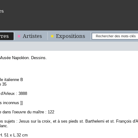
es
res
Artistes
Expositions
 Musée Napoléon. Dessins.
2
le italienne B
n 35
d'Arleux : 3888
s inconnus ]]
 dans l'oeuvre du maître : 122
s sujets : Jesus sur la croix, et à ses pieds st. Barthelemi et st. François d'
lanc.
H. 51 x L.32 cm