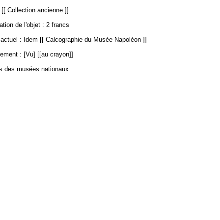
 [[ Collection ancienne ]]
ation de l'objet : 2 francs
ctuel : Idem [[ Calcographie du Musée Napoléon ]]
ement : [Vu] [[au crayon]]
es des musées nationaux