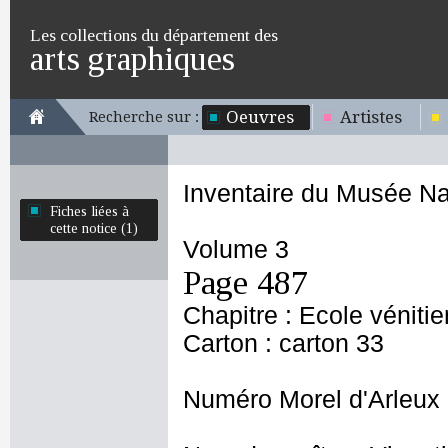
Les collections du département des
arts graphiques
Oeuvres
Artistes
Recherche sur :
Inventaire du Musée Na
Fiches liées à
cette notice (1)
Volume 3
Page 487
Chapitre : Ecole véniti
Carton : carton 33
Numéro Morel d'Arleux 