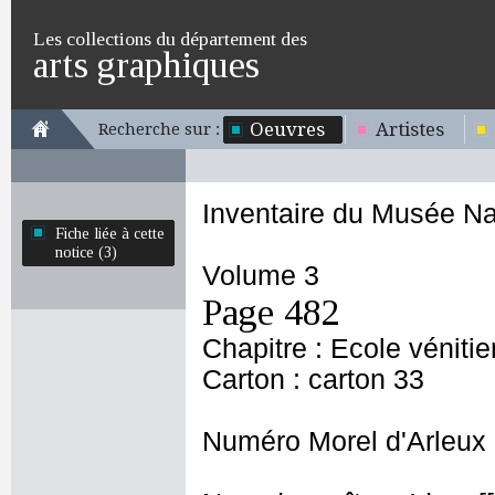
Les collections du département des
arts graphiques
Oeuvres
Artistes
Recherche sur :
Inventaire du Musée Na
Fiche liée à cette
notice (3)
Volume 3
Page 482
Chapitre : Ecole véniti
Carton : carton 33
Numéro Morel d'Arleux 