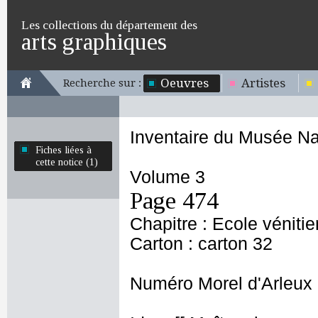
Les collections du département des
arts graphiques
Oeuvres
Artistes
Recherche sur :
Inventaire du Musée Na
Fiches liées à
cette notice (1)
Volume 3
Page 474
Chapitre : Ecole véniti
Carton : carton 32
Numéro Morel d'Arleux 