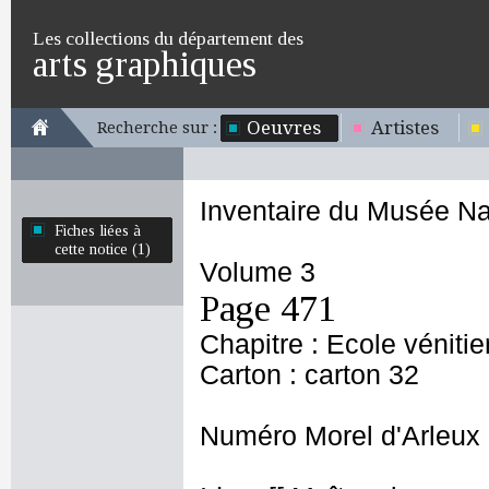
Les collections du département des
arts graphiques
Oeuvres
Artistes
Recherche sur :
Inventaire du Musée Na
Fiches liées à
cette notice (1)
Volume 3
Page 471
Chapitre : Ecole véniti
Carton : carton 32
Numéro Morel d'Arleux 