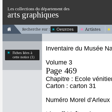
Les collections du département des
arts graphiques
Oeuvres
Artistes
Recherche sur :
Inventaire du Musée Na
Fiches liées à
cette notice (1)
Volume 3
Page 469
Chapitre : Ecole véniti
Carton : carton 31
Numéro Morel d'Arleux 