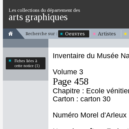
Les collections du département des
arts graphiques
Oeuvres
Artistes
Recherche sur :
Inventaire du Musée Na
Fiches liées à
cette notice (1)
Volume 3
Page 458
Chapitre : Ecole véniti
Carton : carton 30
Numéro Morel d'Arleux 