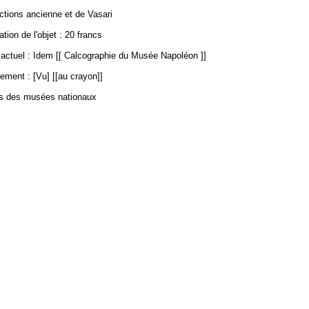
ections ancienne et de Vasari
ation de l'objet : 20 francs
ctuel : Idem [[ Calcographie du Musée Napoléon ]]
ement : [Vu] [[au crayon]]
es des musées nationaux