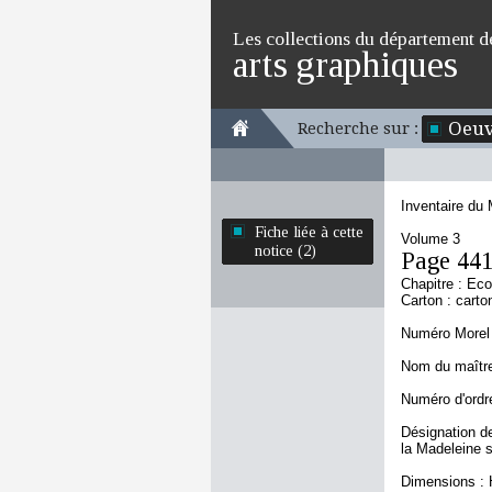
Les collections du département d
arts graphiques
Oeuv
Recherche sur :
Inventaire du
Fiche liée à cette
Volume 3
notice (2)
Page 44
Chapitre : Eco
Carton : carto
Numéro Morel 
Nom du maître
Numéro d'ordre
Désignation de
la Madeleine s
Dimensions : H