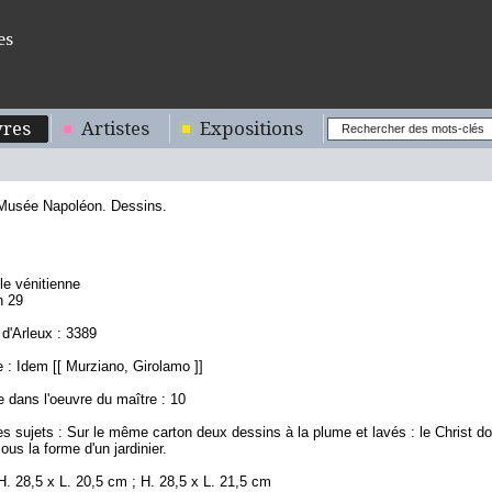
es
res
Artistes
Expositions
 Musée Napoléon. Dessins.
1
le vénitienne
n 29
d'Arleux : 3389
 : Idem [[ Murziano, Girolamo ]]
 dans l'oeuvre du maître : 10
s sujets : Sur le même carton deux dessins à la plume et lavés : le Christ donn
ous la forme d'un jardinier.
. 28,5 x L. 20,5 cm ; H. 28,5 x L. 21,5 cm