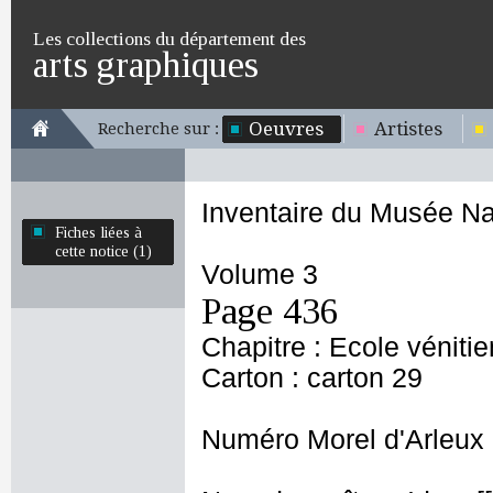
Les collections du département des
arts graphiques
Oeuvres
Artistes
Recherche sur :
Inventaire du Musée Na
Fiches liées à
cette notice (1)
Volume 3
Page 436
Chapitre : Ecole véniti
Carton : carton 29
Numéro Morel d'Arleux 