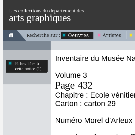
Les collections du département des
arts graphiques
Oeuvres
Artistes
Recherche sur :
Inventaire du Musée Na
Fiches liées à
cette notice (1)
Volume 3
Page 432
Chapitre : Ecole véniti
Carton : carton 29
Numéro Morel d'Arleux 