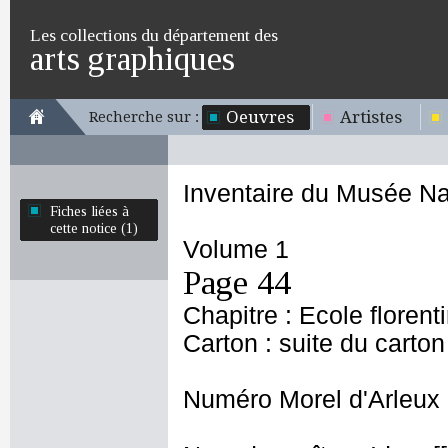
Les collections du département des
arts graphiques
Oeuvres
Artistes
Recherche sur :
Inventaire du Musée Na
Fiches liées à
cette notice (1)
Volume 1
Page 44
Chapitre : Ecole florent
Carton : suite du carton
Numéro Morel d'Arleux 