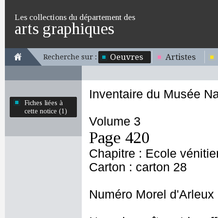
Les collections du département des
arts graphiques
Oeuvres
Artistes
Recherche sur :
Inventaire du Musée Na
Fiches liées à
cette notice (1)
Volume 3
Page 420
Chapitre : Ecole véniti
Carton : carton 28
Numéro Morel d'Arleux 