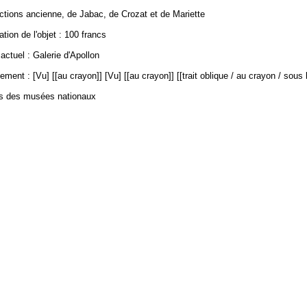
ections ancienne, de Jabac, de Crozat et de Mariette
ation de l'objet : 100 francs
ctuel : Galerie d'Apollon
ement : [Vu] [[au crayon]] [Vu] [[au crayon]] [[trait oblique / au crayon / sous 
es des musées nationaux