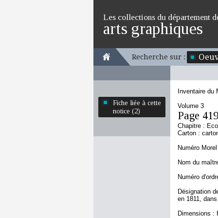
Les collections du département d
arts graphiques
Oeuv
Recherche sur :
Inventaire du
Fiche liée à cette
Volume 3
notice (2)
Page 41
Chapitre : Eco
Carton : carto
Numéro Morel 
Nom du maître 
Numéro d'ordre
Désignation d
en 1811, dans 
Dimensions : 