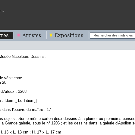
es
res
Artistes
Expositions
 Musée Napoléon. Dessins.
9
le vénitienne
n 28
d'Arleux : 3208
: Idem [[ Le Titien ]]
 dans l'oeuvre du maître : 17
es sujets : Sur le même carton deux dessins à la plume, ou premières pensées
la Grande galerie, sous le n° 1206 ; et les dessins dans la galerie d'Apollon s
H. 13 x L. 13 cm ; H. 17 x L. 17 cm