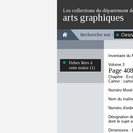
Les collections du département d
arts graphiques
Oeuv
Recherche sur :
Inventaire du
Fiches liées à
Volume 3
cette notice (1)
Page 40
Chapitre : Eco
Carton : carto
Numéro Morel 
Nom du maître :
Numéro d'ordre
Désignation de
dont le sujet 
Dimensions : 