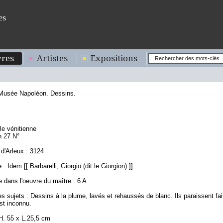
es
res
Artistes
Expositions
 Musée Napoléon. Dessins.
8
le vénitienne
n 27 N°
d'Arleux : 3124
 Idem [[ Barbarelli, Giorgio (dit le Giorgion) ]]
 dans l'oeuvre du maître : 6 A
s sujets : Dessins à la plume, lavés et rehaussés de blanc. Ils paraissent fai
est inconnu.
H. 55 x L.25,5 cm