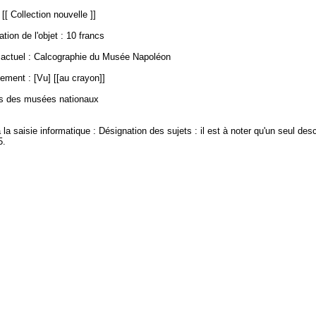
[[ Collection nouvelle ]]
ation de l'objet : 10 francs
ctuel : Calcographie du Musée Napoléon
ement : [Vu] [[au crayon]]
es des musées nationaux
 la saisie informatique : Désignation des sujets : il est à noter qu'un seul des
5.